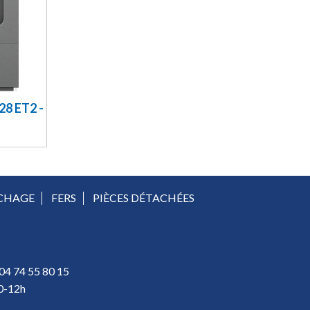
8 ET2 -
ÉCHAGE
FERS
PIÈCES DÉTACHÉES
 04 74 55 80 15
30-12h