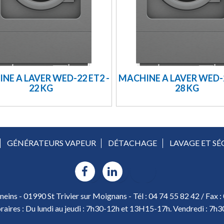
NE A LAVER WED-22 ET2 -
MACHINE A LAVER WED-2
22 KG
28 KG
GÉNÉRATEURS VAPEUR
DÉTACHAGE
LAVAGE ET S
eins - 01990 St Trivier sur Moignans - Tél : 04 74 55 82 42 / Fax :
raires : Du lundi au jeudi : 7h30-12h et 13H15-17h. Vendredi : 7h